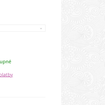
tupné
platby