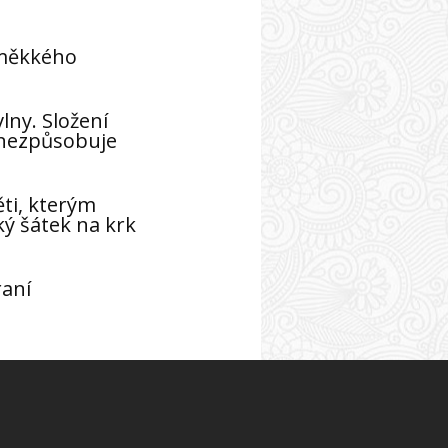
 měkkého
ny. Složení
, nezpůsobuje
ěti, kterým
cký šátek na krk
raní