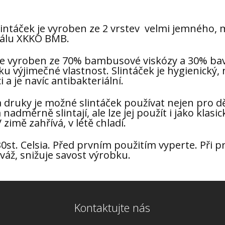
slintáček je vyroben ze 2 vrstev velmi jemného,
iálu XKKO BMB.
je vyroben ze 70% bambusové viskózy a 30% bavl
ku výjimečné vlastnost. Slintáček je hygienický
 a je navíc antibakteriální.
a druky je možné slintáček používat nejen pro d
nadměrně slintají, ale lze jej použít i jako klasi
V zimě zahřívá, v létě chladí.
0st. Celsia. Před prvním použitím vyperte. Při p
váž, snižuje savost výrobku.
Kontaktujte nás