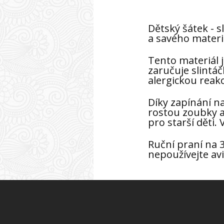
Dětský šátek - 
a savého mater
Tento materiál 
zaručuje slintáč
alergickou reakci
Díky zapínání n
rostou zoubky a 
pro starší děti. 
Ruční praní na 3
nepoužívejte avi