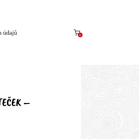
h údajů
0
TEČEK –