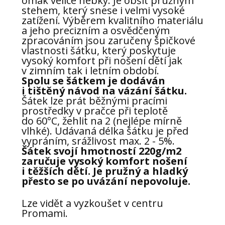
omak velice hebký. Je obšit pružným
stehem, který snese i velmi vysoké
zatížení. Výběrem kvalitního materiálu
a jeho precizním a osvědčeným
zpracováním jsou zaručeny špičkové
vlastnosti šátku, který poskytuje
vysoký komfort při nošení dětí jak
v zimním tak i letním období.
Spolu se šátkem je dodáván
i tištěný návod na vázání šátku.
Šátek lze prát běžnými pracími
prostředky v pračce při teplotě
do 60°C, žehlit na 2 (nejlépe mírně
vlhké). Udávaná délka šátku je před
vypráním, srážlivost max. 2 - 5%.
Šátek svojí hmotností 220g/m2
zaručuje vysoký komfort nošení
i těžších dětí. Je pružný a hladký
přesto se po uvázání nepovoluje.
Lze vidět a vyzkoušet v centru
Promami.