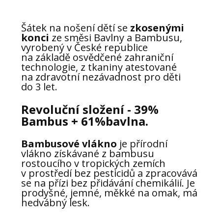
Šátek na nošení dětí se
zkosenými
konci
ze směsi Bavlny a Bambusu,
vyrobený v České republice
na základě osvědčené zahraniční
technologie, z tkaniny atestované
na zdravotní nezávadnost pro děti
do 3 let.
Revoluční složení - 39%
Bambus + 61%bavlna.
Bambusové vlákno
je přírodní
vlákno získávané z bambusu
rostoucího v tropických zemích
v prostředí bez pesticidů a zpracovává
se na přízi bez přidávání chemikálií. Je
prodyšné, jemné, měkké na omak, má
hedvábný lesk.