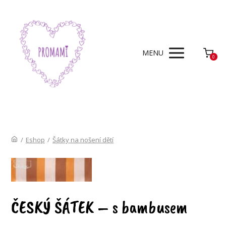
MENU
0
/
Eshop
/
Šátky na nošení dětí
ČESKÝ ŠÁTEK – s bambusem