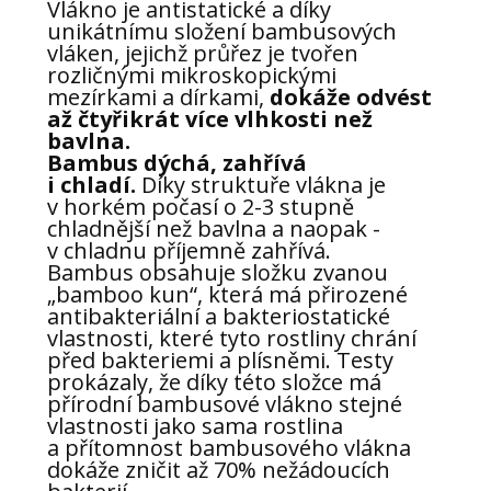
Vlákno je antistatické a díky
unikátnímu složení bambusových
vláken, jejichž průřez je tvořen
rozličnými mikroskopickými
mezírkami a dírkami,
dokáže odvést
až čtyřikrát více vlhkosti než
bavlna.
Bambus dýchá, zahřívá
i chladí.
Díky struktuře vlákna je
v horkém počasí o 2-3 stupně
chladnější než bavlna a naopak -
v chladnu příjemně zahřívá.
Bambus obsahuje složku zvanou
„bamboo kun“, která má přirozené
antibakteriální a bakteriostatické
vlastnosti, které tyto rostliny chrání
před bakteriemi a plísněmi. Testy
prokázaly, že díky této složce má
přírodní bambusové vlákno stejné
vlastnosti jako sama rostlina
a přítomnost bambusového vlákna
dokáže zničit až 70% nežádoucích