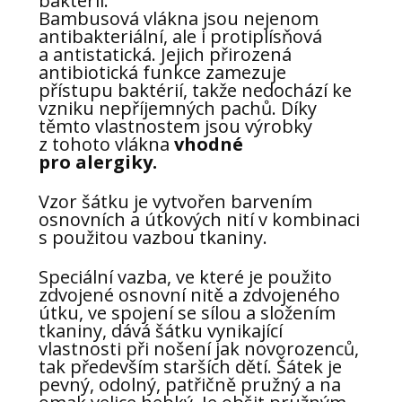
bakterií.
Bambusová vlákna jsou nejenom
antibakteriální, ale i protiplísňová
a antistatická. Jejich přirozená
antibiotická funkce zamezuje
přístupu baktérií, takže nedochází ke
vzniku nepříjemných pachů. Díky
těmto vlastnostem jsou výrobky
z tohoto vlákna
vhodné
pro alergiky.
Vzor šátku je vytvořen barvením
osnovních a útkových nití v kombinaci
s použitou vazbou tkaniny.
Speciální vazba, ve které je použito
zdvojené osnovní nitě a zdvojeného
útku, ve spojení se sílou a složením
tkaniny, dává šátku vynikající
vlastnosti při nošení jak novorozenců,
tak především starších dětí. Šátek je
pevný, odolný, patřičně pružný a na