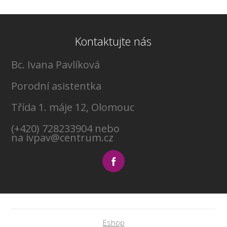
Kontaktujte nás
Bc. Ivana Pavlíková
Porodní asistentka
Třída 1. máje 12, Olomouc
(+420) 728233904 nebo
na ivpav@centrum.cz
Eshop