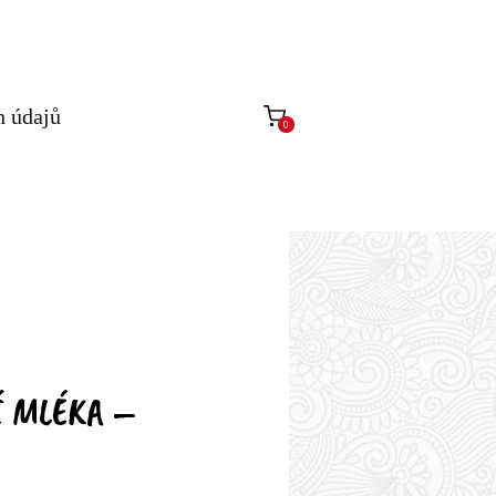
h údajů
0
 MLÉKA –