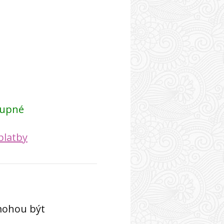
tupné
platby
mohou být