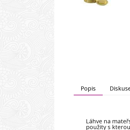
Popis
Diskus
Láhve na mateřs
použity s ktero