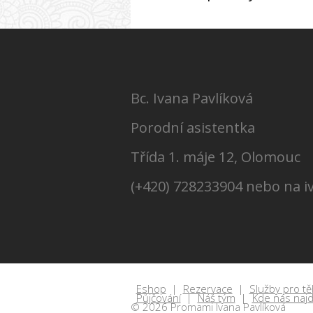
Bc. Ivana Pavlíková
Porodní asistentka
Třída 1. máje 12, Olomouc
(+420) 728233904 nebo na 
Eshop
Rezervace
Služby pro t
Půjčování
Náš tým
Kde nás naj
© 2026 Promami Ivana Pavlíková