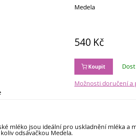
Medela
540
Kč
Dos
Koupit
Možnosti doručení a 
e
ké mléko jsou ideální pro uskladnění mléka a 
ukoliv odsávačkou Medela.