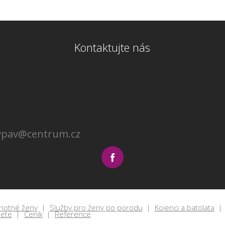
Kontaktujte nás
ivpav@centrum.cz
ěhotné ženy
Služby pro ženy po porodu
Kojenci a batolata
dete
Ceník
Reference