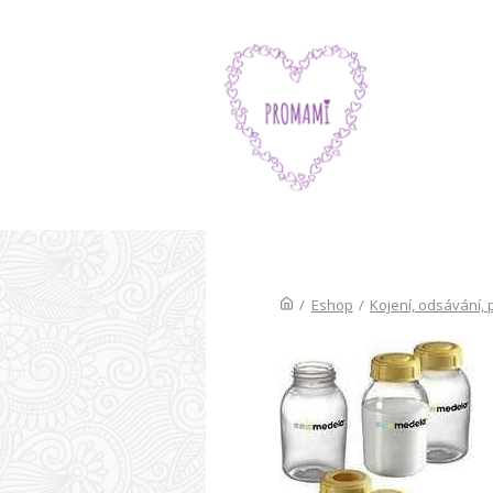
/
Eshop
/
Kojení, odsávání,