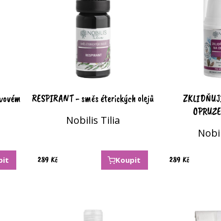
ivovém
RESPIRANT - směs éterických olejů
ZKLIDŇUJ
OPRUZE
Nobilis Tilia
Nobil
289
Kč
289
Kč
pit
Koupit