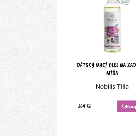
DĚTSKÝ MYCÍ OLEJ NA ZA
MÍŠA
Nobilis Tilia
369
Kč
Kou