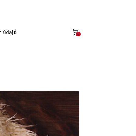
h údajů
0