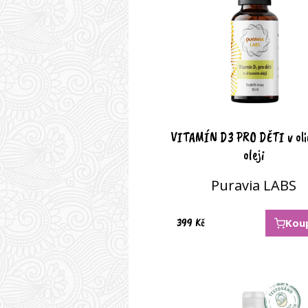
VITAMÍN D3 PRO DĚTI v ol
oleji
Puravia LABS
399
Kč
Kou