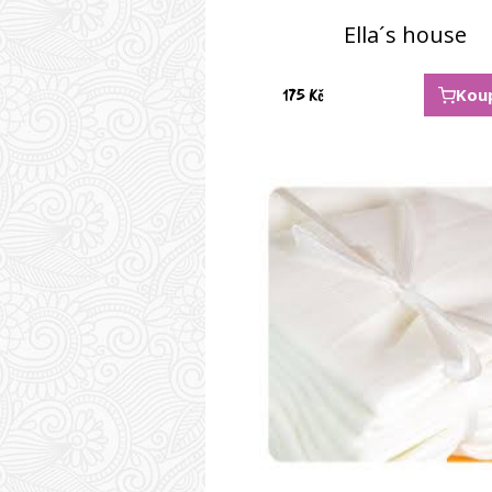
Ella´s house
175
Kč
Kou