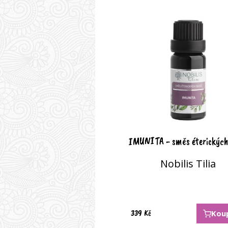
IMUNITA - směs éterických 
Nobilis Tilia
339
Kč
Kou