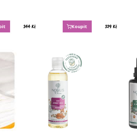
344
Kč
329
Kč
pit
Koupit