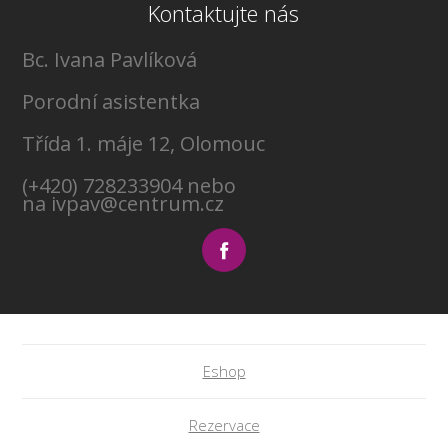
Kontaktujte nás
Bc. Ivana Pavlíková
Porodní asistentka
Třída 1. máje 12, Olomouc
(+420) 728233904 nebo
na ivpav@centrum.cz
Eshop
Rezervace