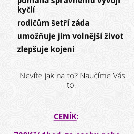
pomáhá správnému vývoji
kyčlí
rodičům šetří záda
umožňuje jim volnější život
zlepšuje kojení
Nevíte jak na to? Naučíme Vás
to.
CENÍK
: