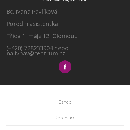
Bc. Ivana Pavlíková
Porodní asistentka
Třída 1. máje 12, Olomouc
(+420) 728233904 nebo
na ivpav@centrum.cz
Eshop
Rezervace