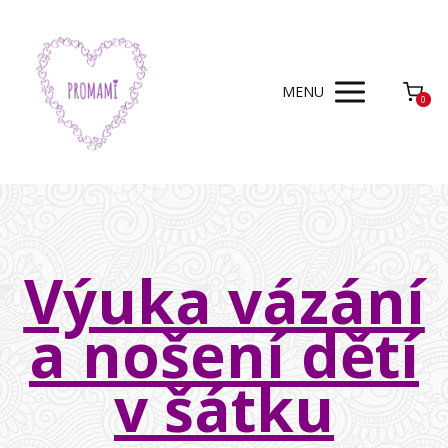
MENU
0
Výuka vázání
a nošení dětí
v šátku