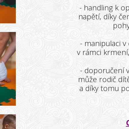
- handling k o
napětí, díky č
pohy
- manipulaci 
v rámci krmení,
- doporučení 
může rodič dítě
a díky tomu po