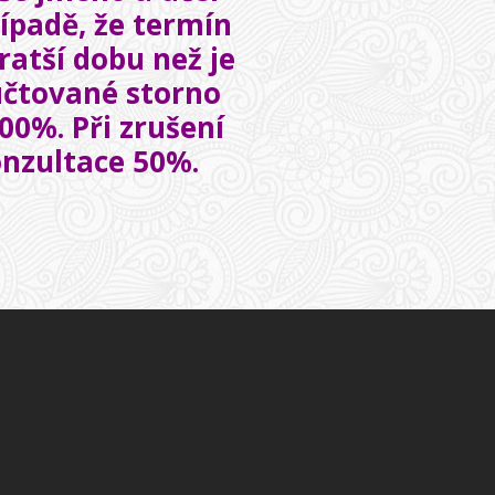
řípadě, že termín
ratší dobu než je
účtované storno
100%
. Při zrušení
onzultace 50%.