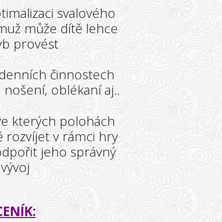
ptimalizaci svalového
emuž může dítě lehce
b provést
v denních činnostech
 nošení, oblékaní aj..
ve kterých polohách
 rozvíjet v rámci hry
dpořit jeho správný
vývoj
CENÍK: