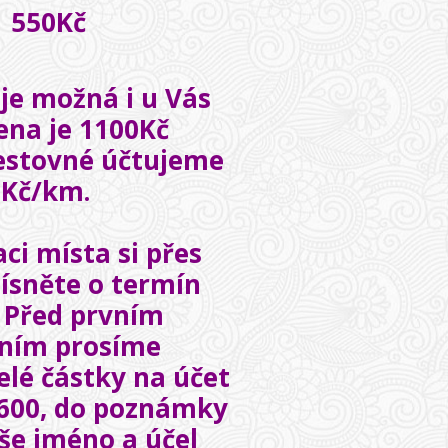
550Kč
je možná i u Vás
ena je 1100Kč
cestovné účtujeme
0Kč/km.
ci místa si přes
ísněte o termín
. Před prvním
ením prosíme
elé částky na účet
600, do poznámky
še jméno a účel