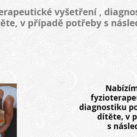
erapeutické vyšetření , diagn
ěte, v případě potřeby s násle
Nabízí
fyzioterape
diagnostiku 
dítěte, v 
s násle