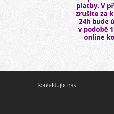
platby. V p
zrušíte za k
24h bude 
v podobě 
online k
Kontaktujte nás