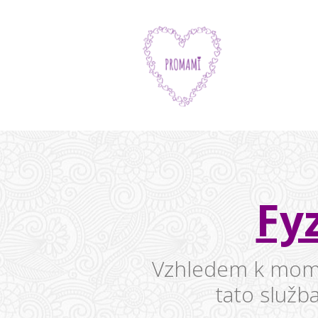
Fy
Vzhledem k momen
tato služb