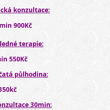
ická konzultace:
min 900Kč
ledné terapie:
in 550Kč
čatá půlhodina:
350kč
onzultace 30min: