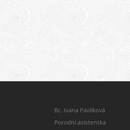
Bc. Ivana Pavlíková
Porodní asistentka