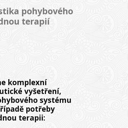
ostika pohybového
dnou terapií
me komplexní
utické vyšetření,
pohybového systému
případě potřeby
dnou terapii: