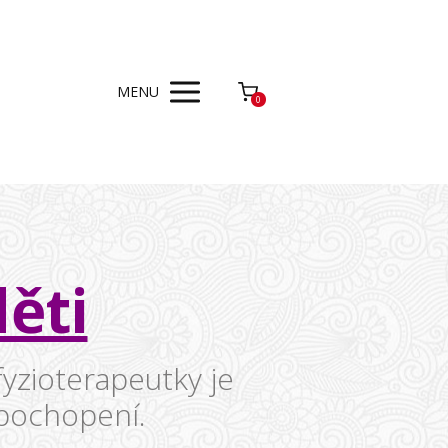
MENU
0
ěti
yzioterapeutky je
 pochopení.