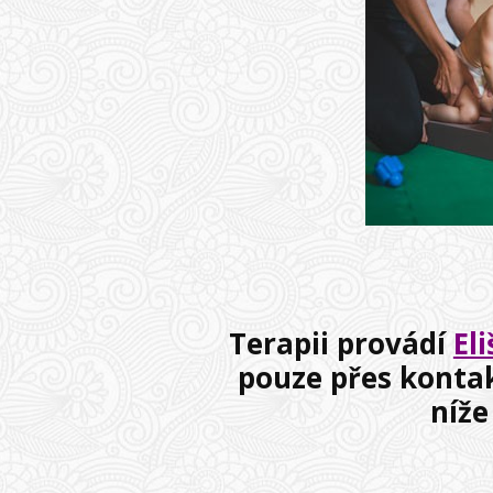
Terapii provádí
El
pouze přes konta
níže