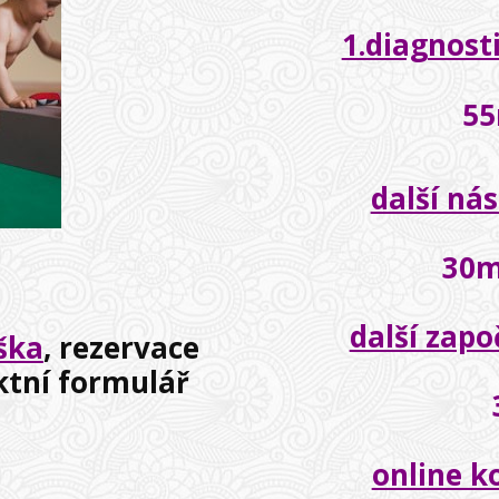
1.diagnost
55
další nás
30m
další zapo
iška
, rezervace
ktní formulář
online k