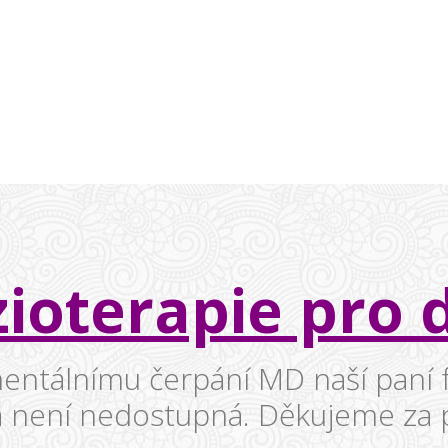
zioterapie pro d
tálnímu čerpání MD naší paní f
a není nedostupná. Děkujeme za