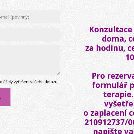
Konzultace 
doma, c
za hodinu, 
1
Pro rezerva
o účely vyřešení vašeho dotazu.
formulář p
terapie
t
vyšetř
o zaplacení c
210912737/0
napište va